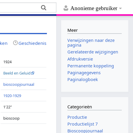
Anonieme gebruiker
Meer
Verwijzingen naar deze
jken
Geschiedenis
pagina
Gerelateerde wijzigingen
Afdrukversie
1924
Permanente koppeling
Paginagegevens
Beeld en Geluid
Paginalogboek
bioscoopjournaal
1920-1929
Categorieën
1'22"
Productie
bioscoop
Productielijst 7
Bioscoopjournaal