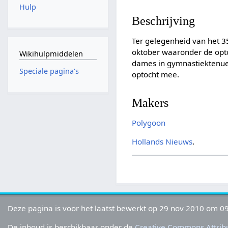
Hulp
Beschrijving
Ter gelegenheid van het 35
oktober waaronder de opt
Wikihulpmiddelen
dames in gymnastiektenue 
Speciale pagina's
optocht mee.
Makers
Polygoon
Hollands Nieuws
.
Deze pagina is voor het laatst bewerkt op 29 nov 2010 om 09
De inhoud is beschikbaar onder de
Creative Commons Attribu