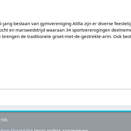
-jarig bestaan van gymvereniging Atilla zijn er diverse feesteli
ocht en marswedstrijd waaraan 34 sportverenigingen deelneme
brengen de traditionele groet-met-de-gestrekte-arm. Ook best
:58.
tion-ShareAlike
tenzij anders aangegeven.