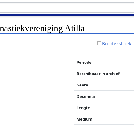
astiekvereniging Atilla
Brontekst beki
Periode
Beschikbaar in archief
Genre
Decennia
Lengte
Medium