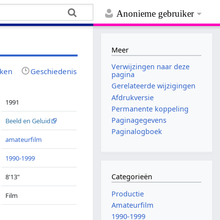
Anonieme gebruiker
Meer
Verwijzingen naar deze
jken
Geschiedenis
pagina
Gerelateerde wijzigingen
Afdrukversie
1991
Permanente koppeling
Paginagegevens
Beeld en Geluid
Paginalogboek
amateurfilm
1990-1999
Categorieën
8'13"
Productie
Film
Amateurfilm
1990-1999