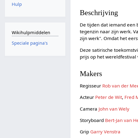
Hulp
Beschrijving
De tijden dat iemand een b
tegenzin naar zijn werk. V
Wikihulpmiddelen
zijn werk". Omdat het eerst
Speciale pagina's
Deze satirische toekomstv
prijs op het wereldfestiva
Makers
Regisseur
Rob van der Me
Acteur
Peter de Wit
,
Fred 
Camera
John van Wely
Storyboard
Bert-Jan van 
Grip
Garry Venstra