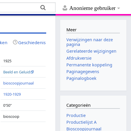
Anonieme gebruiker
Meer
Verwijzingen naar deze
jken
Geschiedenis
pagina
Gerelateerde wijzigingen
Afdrukversie
1925
Permanente koppeling
Paginagegevens
Beeld en Geluid
Paginalogboek
bioscoopjournaal
1920-1929
Categorieën
0'50"
Productie
bioscoop
Productielijst A
Bioscoopjournaal