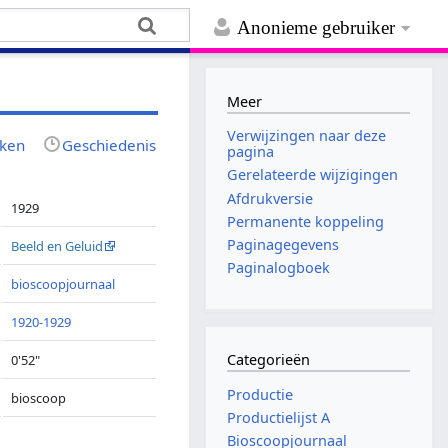
Anonieme gebruiker
Meer
Verwijzingen naar deze
jken
Geschiedenis
pagina
Gerelateerde wijzigingen
Afdrukversie
1929
Permanente koppeling
Paginagegevens
Beeld en Geluid
Paginalogboek
bioscoopjournaal
1920-1929
Categorieën
0'52"
Productie
bioscoop
Productielijst A
Bioscoopjournaal