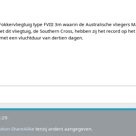
Fokkervliegtuig type FVIII 3m waarin de Australische vliegers Ma
t dit vliegtuig, de Southern Cross, hebben zij het record op het
 met een vluchtduur van dertien dagen.
:29.
tion-ShareAlike
tenzij anders aangegeven.