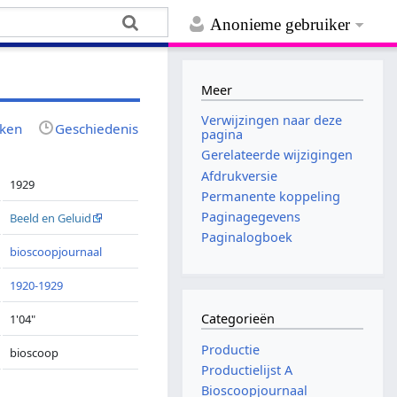
Anonieme gebruiker
Meer
Verwijzingen naar deze
jken
Geschiedenis
pagina
Gerelateerde wijzigingen
Afdrukversie
1929
Permanente koppeling
Paginagegevens
Beeld en Geluid
Paginalogboek
bioscoopjournaal
1920-1929
Categorieën
1'04"
Productie
bioscoop
Productielijst A
Bioscoopjournaal