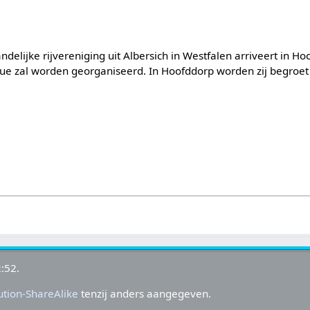
andelijke rijvereniging uit Albersich in Westfalen arriveert in 
ue zal worden georganiseerd. In Hoofddorp worden zij begroe
:52.
tion-ShareAlike
tenzij anders aangegeven.