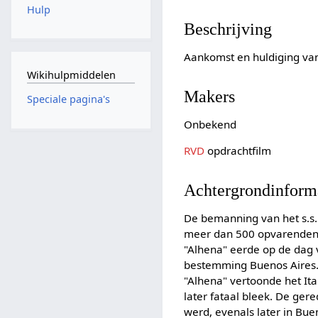
Hulp
Beschrijving
Aankomst en huldiging van
Wikihulpmiddelen
Makers
Speciale pagina's
Onbekend
RVD
opdrachtfilm
Achtergrondinform
De bemanning van het s.s.
meer dan 500 opvarenden v
"Alhena" eerde op de dag v
bestemming Buenos Aires. 
"Alhena" vertoonde het Ita
later fataal bleek. De ger
werd, evenals later in Bu