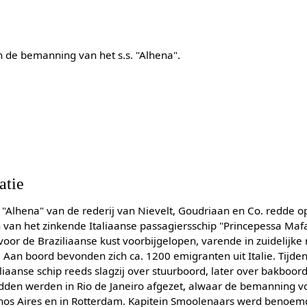
 de bemanning van het s.s. "Alhena".
atie
 "Alhena" van de rederij van Nievelt, Goudriaan en Co. redde 
an het zinkende Italiaanse passagiersschip "Princepessa Mafal
oor de Braziliaanse kust voorbijgelopen, varende in zuidelijke 
Aan boord bevonden zich ca. 1200 emigranten uit Italie. Tijde
liaanse schip reeds slagzij over stuurboord, later over bakboor
edden werden in Rio de Janeiro afgezet, alwaar de bemanning vo
enos Aires en in Rotterdam. Kapitein Smoolenaars werd benoemd