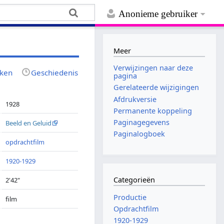
Anonieme gebruiker
Meer
Verwijzingen naar deze
jken
Geschiedenis
pagina
Gerelateerde wijzigingen
Afdrukversie
1928
Permanente koppeling
Paginagegevens
Beeld en Geluid
Paginalogboek
opdrachtfilm
1920-1929
Categorieën
2'42"
Productie
film
Opdrachtfilm
1920-1929