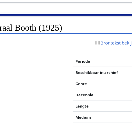
aal Booth (1925)
Brontekst beki
Periode
Beschikbaar in archief
Genre
Decennia
Lengte
Medium