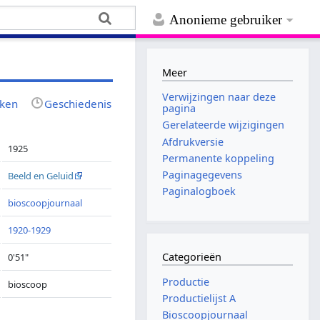
Anonieme gebruiker
Meer
Verwijzingen naar deze
jken
Geschiedenis
pagina
Gerelateerde wijzigingen
Afdrukversie
1925
Permanente koppeling
Paginagegevens
Beeld en Geluid
Paginalogboek
bioscoopjournaal
1920-1929
Categorieën
0'51"
Productie
bioscoop
Productielijst A
Bioscoopjournaal