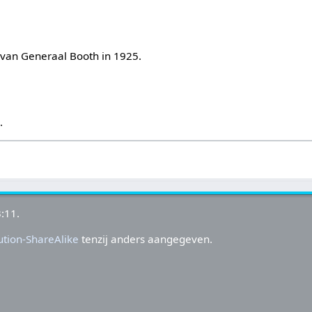
van Generaal Booth in 1925.
s
.
:11.
tion-ShareAlike
tenzij anders aangegeven.