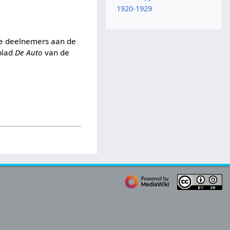
1920-1929
se deelnemers aan de
 blad
De Auto
van de