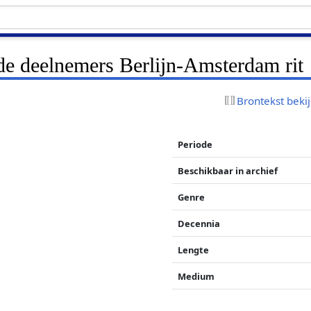
e deelnemers Berlijn-Amsterdam rit
Brontekst beki
Periode
Beschikbaar in archief
Genre
Decennia
Lengte
Medium