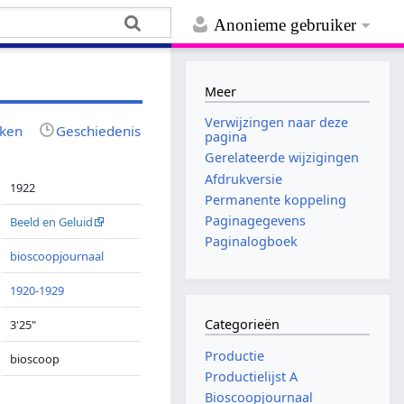
Anonieme gebruiker
Meer
Verwijzingen naar deze
jken
Geschiedenis
pagina
Gerelateerde wijzigingen
Afdrukversie
1922
Permanente koppeling
Paginagegevens
Beeld en Geluid
Paginalogboek
bioscoopjournaal
1920-1929
Categorieën
3'25"
Productie
bioscoop
Productielijst A
Bioscoopjournaal