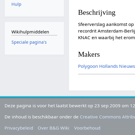
Hulp
Beschrijving
Sfeerverslag aankomst op 
recordrit Amsterdam-Berlij
Wikihulpmiddelen
KNAC en waarbij het erom g
Speciale pagina's
Makers
Polygoon
Hollands Nieuw
Deze pagina is voor het laatst bewerkt op 23 sep 2009 om 12
De inhoud is beschikbaar onder de
Creative Commons Attribu
Privacybeleid
Over B&G Wiki
Voorbehoud