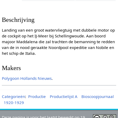
Beschrijving
Landing van een groot watervliegtuig met dubbele motor op
de cockpit op het IJ-Meer bij Schellingwoude. Aan boord
majoor Maddalena die zal trachten de bemanning te redden
van de in nood geraakte Noordpool expeditie van Nobile en
het schip de Italia.
Makers
Polygoon
Hollands Nieuws
.
Categorieën
:
Productie
Productielijst A
Bioscoopjournaal
1920-1929
Deze pagina is voor het laatst bewerkt op 19