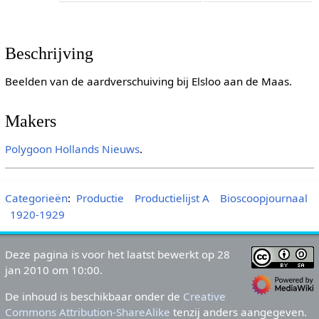
Beschrijving
Beelden van de aardverschuiving bij Elsloo aan de Maas.
Makers
Polygoon
Hollands Nieuws
.
Categorieën
:
Productie
Productielijst A
Bioscoopjournaal
1920-1929
Deze pagina is voor het laatst bewerkt op 28
jan 2010 om 10:00.
De inhoud is beschikbaar onder de
Creative
Commons Attribution-ShareAlike
tenzij anders aangegeven.