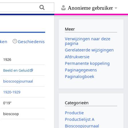
Anonieme gebruiker
Meer
Verwijzingen naar deze
jken
Geschiedenis
pagina
Gerelateerde wijzigingen
Afdrukversie
1926
Permanente koppeling
Paginagegevens
Beeld en Geluid
Paginalogboek
bioscoopjournaal
1920-1929
Categorieën
0'19"
Productie
bioscoop
Productielijst A
Bioscoopjournaal