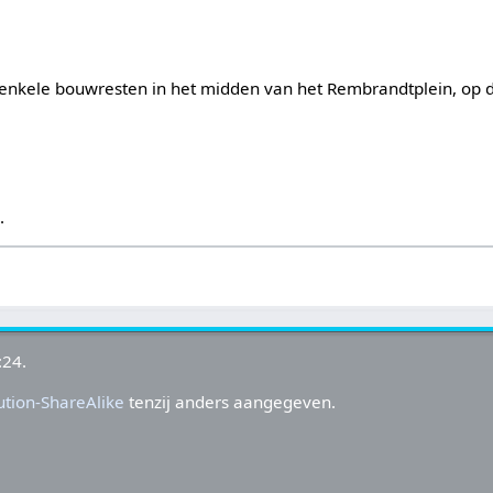
enkele bouwresten in het midden van het Rembrandtplein, op d
s
.
:24.
tion-ShareAlike
tenzij anders aangegeven.