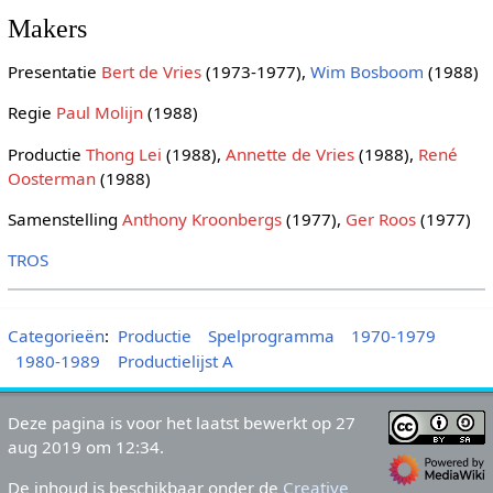
Makers
Presentatie
Bert de Vries
(1973-1977),
Wim Bosboom
(1988)
Regie
Paul Molijn
(1988)
Productie
Thong Lei
(1988),
Annette de Vries
(1988),
René
Oosterman
(1988)
Samenstelling
Anthony Kroonbergs
(1977),
Ger Roos
(1977)
TROS
Categorieën
:
Productie
Spelprogramma
1970-1979
1980-1989
Productielijst A
Deze pagina is voor het laatst bewerkt op 27
aug 2019 om 12:34.
De inhoud is beschikbaar onder de
Creative