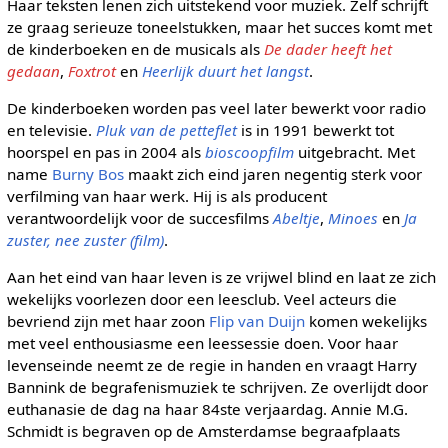
Haar teksten lenen zich uitstekend voor muziek. Zelf schrijft
ze graag serieuze toneelstukken, maar het succes komt met
de kinderboeken en de musicals als
De dader heeft het
gedaan
,
Foxtrot
en
Heerlijk duurt het langst
.
De kinderboeken worden pas veel later bewerkt voor radio
en televisie.
Pluk van de petteflet
is in 1991 bewerkt tot
hoorspel en pas in 2004 als
bioscoopfilm
uitgebracht. Met
name
Burny Bos
maakt zich eind jaren negentig sterk voor
verfilming van haar werk. Hij is als producent
verantwoordelijk voor de succesfilms
Abeltje
,
Minoes
en
Ja
zuster, nee zuster (film)
.
Aan het eind van haar leven is ze vrijwel blind en laat ze zich
wekelijks voorlezen door een leesclub. Veel acteurs die
bevriend zijn met haar zoon
Flip van Duijn
komen wekelijks
met veel enthousiasme een leessessie doen. Voor haar
levenseinde neemt ze de regie in handen en vraagt Harry
Bannink de begrafenismuziek te schrijven. Ze overlijdt door
euthanasie de dag na haar 84ste verjaardag. Annie M.G.
Schmidt is begraven op de Amsterdamse begraafplaats