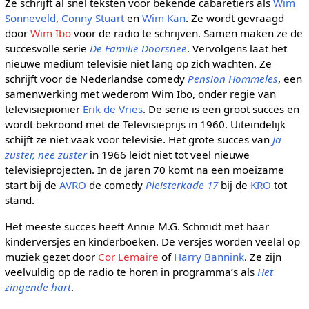
Ze schrijft al snel teksten voor bekende cabaretiers als
Wim
Sonneveld
,
Conny Stuart
en
Wim Kan
. Ze wordt gevraagd
door
Wim Ibo
voor de radio te schrijven. Samen maken ze de
succesvolle serie
De Familie Doorsnee
. Vervolgens laat het
nieuwe medium televisie niet lang op zich wachten. Ze
schrijft voor de Nederlandse comedy
Pension Hommeles
, een
samenwerking met wederom Wim Ibo, onder regie van
televisiepionier
Erik de Vries
. De serie is een groot succes en
wordt bekroond met de Televisieprijs in 1960. Uiteindelijk
schijft ze niet vaak voor televisie. Het grote succes van
Ja
zuster, nee zuster
in 1966 leidt niet tot veel nieuwe
televisieprojecten. In de jaren 70 komt na een moeizame
start bij de
AVRO
de comedy
Pleisterkade 17
bij de
KRO
tot
stand.
Het meeste succes heeft Annie M.G. Schmidt met haar
kinderversjes en kinderboeken. De versjes worden veelal op
muziek gezet door
Cor Lemaire
of
Harry Bannink
. Ze zijn
veelvuldig op de radio te horen in programma’s als
Het
zingende hart
.