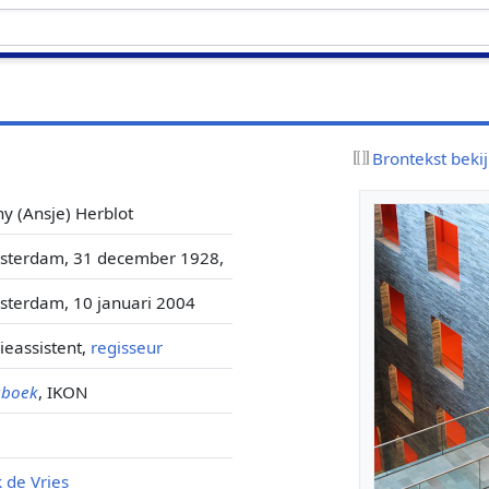
Brontekst beki
y (Ansje) Herblot
sterdam, 31 december 1928,
terdam, 10 januari 2004
ieassistent,
regisseur
gboek
, IKON
k de Vries