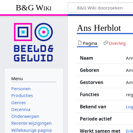
B&G Wiki
Ans Herblot
Pagina
Overleg
Naam
Ann
Geboren
Am
Menu
Gestorven
Ams
Personen
Functies
reg
Producties
Genres
Bekend van
Lo
Decennia
Onderwerpen
Periode actief
Recente wijzigingen
Willekeurige pagina
Werkt samen met
Eri