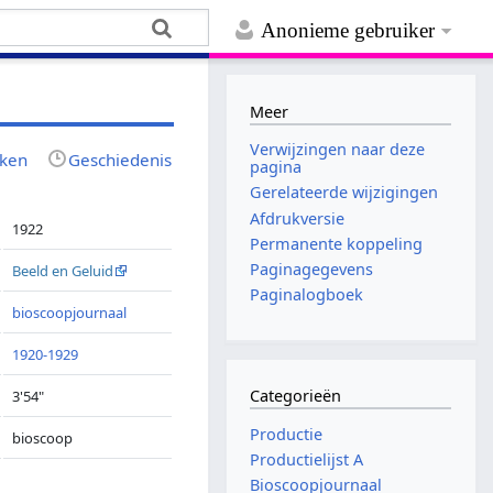
Anonieme gebruiker
Meer
Verwijzingen naar deze
jken
Geschiedenis
pagina
Gerelateerde wijzigingen
Afdrukversie
1922
Permanente koppeling
Paginagegevens
Beeld en Geluid
Paginalogboek
bioscoopjournaal
1920-1929
Categorieën
3'54"
Productie
bioscoop
Productielijst A
Bioscoopjournaal