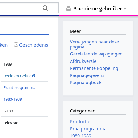
Anonieme gebruiker
Meer
Verwijzingen naar deze
jken
Geschiedenis
pagina
Gerelateerde wijzigingen
Afdrukversie
1989
Permanente koppeling
Paginagegevens
Beeld en Geluid
Paginalogboek
Praatprogramma
1980-1989
Categorieën
53'00
Productie
televisie
Praatprogramma
1980-1989