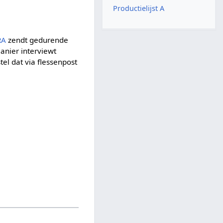
Productielijst A
RA
zendt gedurende
anier interviewt
el dat via flessenpost