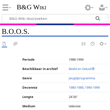
B&G Wiki
B.O.O.S.
Periode
1988-1994
Beschikbaar in archief
Beeld en Geluid
Genre
Jeugdprogramma
Decennia
1980-1989
,
1990-1999
Lengte
24'26"
Medium
televisie