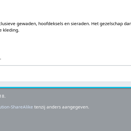
lusieve gewaden, hoofdeksels en sieraden. Het gezelschap dan
e kleding.
s
.
18.
tion-ShareAlike
tenzij anders aangegeven.