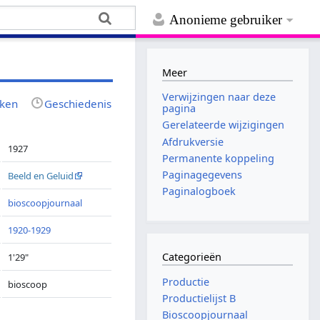
Anonieme gebruiker
Meer
Verwijzingen naar deze
jken
Geschiedenis
pagina
Gerelateerde wijzigingen
Afdrukversie
1927
Permanente koppeling
Paginagegevens
Beeld en Geluid
Paginalogboek
bioscoopjournaal
1920-1929
Categorieën
1'29"
Productie
bioscoop
Productielijst B
Bioscoopjournaal