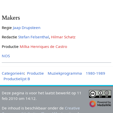
Makers
Regie
Jaap Drupsteen
Redactie
Stefan Felsenthal
,
Hilmar Schatz
Productie
Milka Henriques de Castro
NOS
Categorieën
:
Productie
Muziekprogramma
1980-1989
Productielijst B
Deze pagina is voor het laatst bewerkt op 11
feb 2010 om 14:12.
De inhoud is beschikbaar onder de
Creative