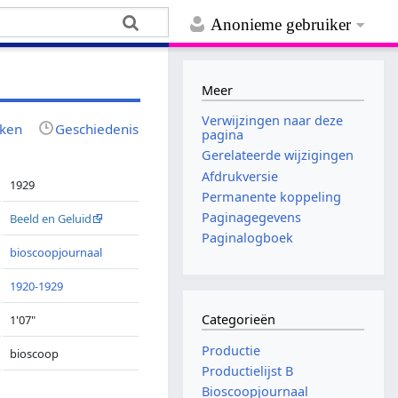
Anonieme gebruiker
Meer
Verwijzingen naar deze
jken
Geschiedenis
pagina
Gerelateerde wijzigingen
Afdrukversie
1929
Permanente koppeling
Paginagegevens
Beeld en Geluid
Paginalogboek
bioscoopjournaal
1920-1929
Categorieën
1'07"
Productie
bioscoop
Productielijst B
Bioscoopjournaal