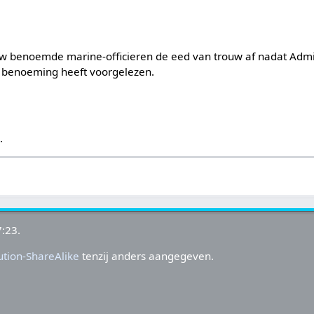
uw benoemde marine-officieren de eed van trouw af nadat Admi
un benoeming heeft voorgelezen.
s
.
:23.
tion-ShareAlike
tenzij anders aangegeven.