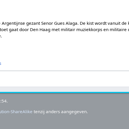
e Argentijnse gezant Senor Gues Alaga. De kist wordt vanuit de k
toet gaat door Den Haag met militair muziekkorps en militaire 
e.
s
:54.
tion-ShareAlike
tenzij anders aangegeven.