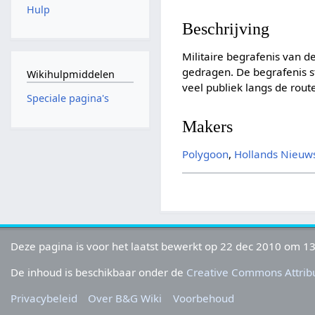
Hulp
Beschrijving
Militaire begrafenis van d
gedragen. De begrafenis s
Wikihulpmiddelen
veel publiek langs de rout
Speciale pagina's
Makers
Polygoon
,
Hollands Nieuw
Deze pagina is voor het laatst bewerkt op 22 dec 2010 om 13
De inhoud is beschikbaar onder de
Creative Commons Attribu
Privacybeleid
Over B&G Wiki
Voorbehoud