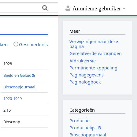
Anonieme gebruiker
Meer
Verwijzingen naar deze
jken
Geschiedenis
pagina
Gerelateerde wijzigingen
Afdrukversie
1928
Permanente koppeling
Paginagegevens
Beeld en Geluid
Paginalogboek
Bioscoopjournaal
1920-1929
Categorieën
2'15"
Productie
Bioscoop
Productielijst B
Bioscoopjournaal