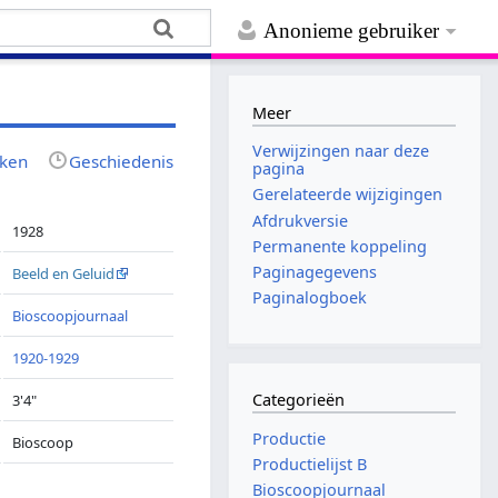
Anonieme gebruiker
Meer
Verwijzingen naar deze
jken
Geschiedenis
pagina
Gerelateerde wijzigingen
Afdrukversie
1928
Permanente koppeling
Paginagegevens
Beeld en Geluid
Paginalogboek
Bioscoopjournaal
1920-1929
Categorieën
3'4"
Productie
Bioscoop
Productielijst B
Bioscoopjournaal