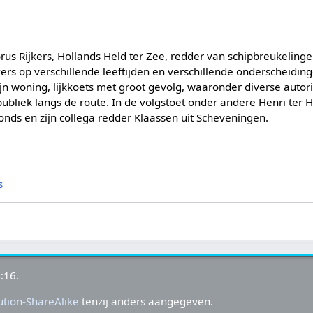
us Rijkers, Hollands Held ter Zee, redder van schipbreukelinge
s op verschillende leeftijden en verschillende onderscheidinge
ijn woning, lijkkoets met groot gevolg, waaronder diverse autorit
publiek langs de route. In de volgstoet onder andere Henri ter 
nds en zijn collega redder Klaassen uit Scheveningen.
s
:16.
tion-ShareAlike
tenzij anders aangegeven.