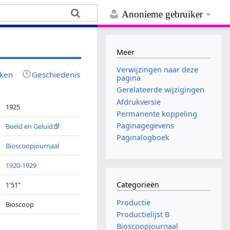
Anonieme gebruiker
Meer
Verwijzingen naar deze
jken
Geschiedenis
pagina
Gerelateerde wijzigingen
Afdrukversie
1925
Permanente koppeling
Paginagegevens
Beeld en Geluid
Paginalogboek
Bioscoopjournaal
1920-1929
Categorieën
1'51"
Productie
Bioscoop
Productielijst B
Bioscoopjournaal