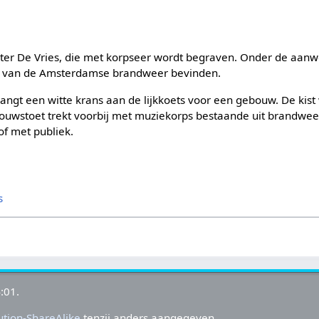
er De Vries, die met korpseer wordt begraven. Onder de aanw
., van de Amsterdamse brandweer bevinden.
ngt een witte krans aan de lijkkoets voor een gebouw. De kist
rouwstoet trekt voorbij met muziekorps bestaande uit brand
of met publiek.
s
:01.
tion-ShareAlike
tenzij anders aangegeven.