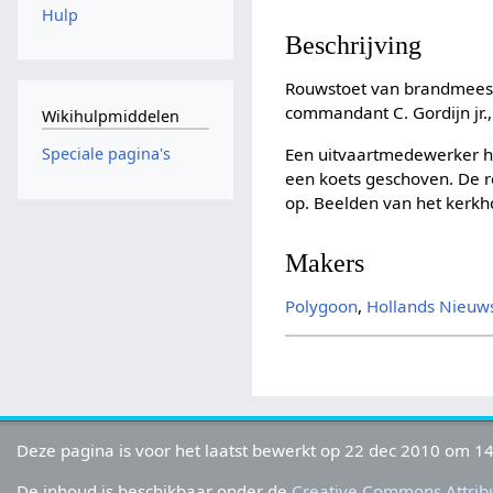
Hulp
Beschrijving
Rouwstoet van brandmeest
commandant C. Gordijn jr
Wikihulpmiddelen
Een uitvaartmedewerker ha
Speciale pagina's
een koets geschoven. De 
op. Beelden van het kerkh
Makers
Polygoon
,
Hollands Nieuw
Deze pagina is voor het laatst bewerkt op 22 dec 2010 om 14
De inhoud is beschikbaar onder de
Creative Commons Attribu