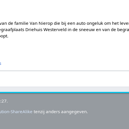
 van de familie Van Nierop die bij een auto ongeluk om het lev
egraafplaats Driehuis Westerveld in de sneeuw en van de begra
oopt.
s
:27.
tion-ShareAlike
tenzij anders aangegeven.