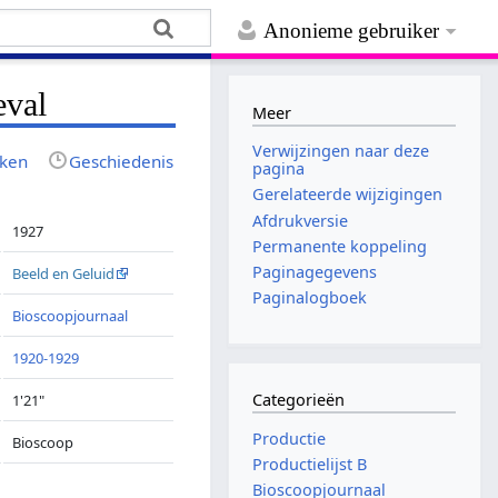
Anonieme gebruiker
eval
Meer
Verwijzingen naar deze
jken
Geschiedenis
pagina
Gerelateerde wijzigingen
Afdrukversie
1927
Permanente koppeling
Paginagegevens
Beeld en Geluid
Paginalogboek
Bioscoopjournaal
1920-1929
Categorieën
1'21"
Productie
Bioscoop
Productielijst B
Bioscoopjournaal