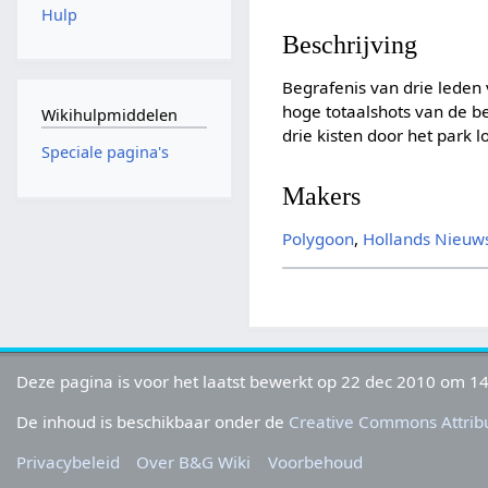
Hulp
Beschrijving
Begrafenis van drie leden
hoge totaalshots van de b
Wikihulpmiddelen
drie kisten door het park l
Speciale pagina's
Makers
Polygoon
,
Hollands Nieuw
Deze pagina is voor het laatst bewerkt op 22 dec 2010 om 14
De inhoud is beschikbaar onder de
Creative Commons Attribu
Privacybeleid
Over B&G Wiki
Voorbehoud