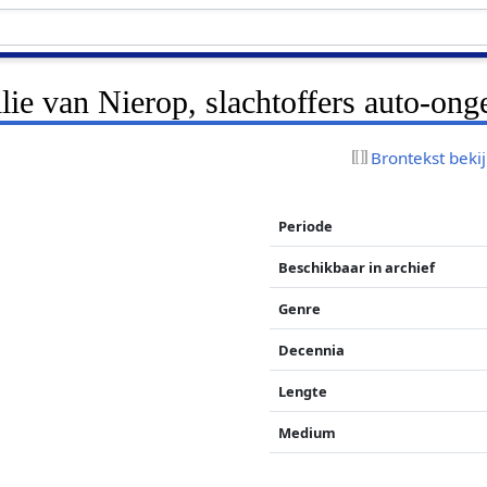
lie van Nierop, slachtoffers auto-ong
Brontekst beki
Periode
Beschikbaar in archief
Genre
Decennia
Lengte
Medium