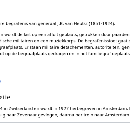
aire begrafenis van generaal J.B. van Heutsz (1851-1924).
m wordt de kist op een affuit geplaats, getrokken door paarden
ndische militairen en een muziekkorps. De begrafenisstoet gaat
aafplaats. Er staan militaire detachementen, autoriteiten, ge
rdt op de begraafplaats gedragen en in het familiegraf geplaats
s
atie
24 in Zwitserland en wordt in 1927 herbegraven in Amsterdam. H
tuig naar Zevenaar gevlogen, daarna per trein naar Amsterdam