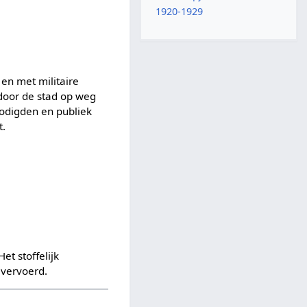
1920-1929
 en met militaire
 door de stad op weg
nodigden en publiek
t.
et stoffelijk
 vervoerd.