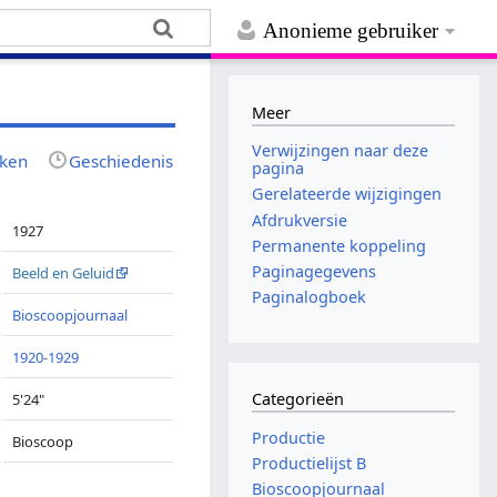
Anonieme gebruiker
Meer
Verwijzingen naar deze
jken
Geschiedenis
pagina
Gerelateerde wijzigingen
Afdrukversie
1927
Permanente koppeling
Paginagegevens
Beeld en Geluid
Paginalogboek
Bioscoopjournaal
1920-1929
Categorieën
5'24"
Productie
Bioscoop
Productielijst B
Bioscoopjournaal