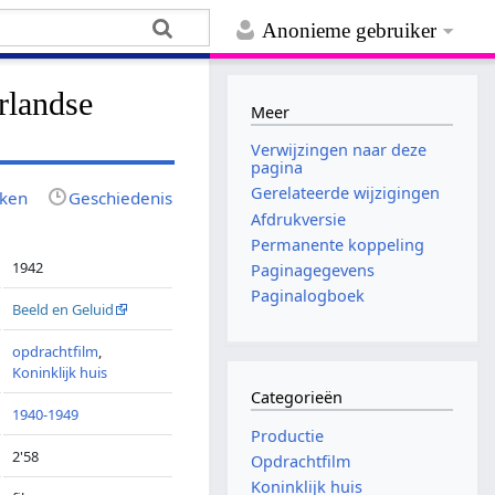
Anonieme gebruiker
rlandse
Meer
Verwijzingen naar deze
pagina
Gerelateerde wijzigingen
jken
Geschiedenis
Afdrukversie
Permanente koppeling
1942
Paginagegevens
Paginalogboek
Beeld en Geluid
opdrachtfilm
,
Koninklijk huis
Categorieën
1940-1949
Productie
2'58
Opdrachtfilm
Koninklijk huis