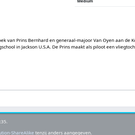
Medium
oek van Prins Bernhard en generaal-majoor Van Oyen aan de Ko
gschool in Jackson U.S.A. De Prins maakt als piloot een vliegtoch
:35.
tion-ShareAlike
tenzij anders aangegeven.