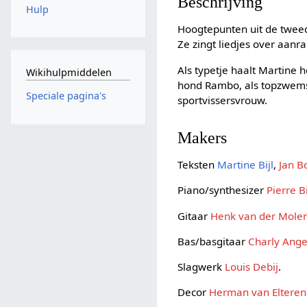
Beschrijving
Hulp
Hoogtepunten uit de twee
Ze zingt liedjes over aan
Als typetje haalt Martine
Wikihulpmiddelen
hond Rambo, als topzwems
Speciale pagina's
sportvissersvrouw.
Makers
Teksten
Martine Bijl
,
Jan B
Piano/synthesizer
Pierre 
Gitaar
Henk van der Mole
Bas/basgitaar
Charly Ange
Slagwerk
Louis Debij
.
Decor
Herman van Elteren