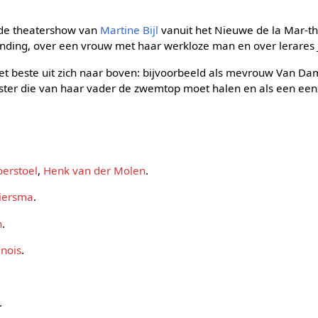
de theatershow van
Martine Bijl
vanuit het Nieuwe de la Mar-t
randing, over een vrouw met haar werkloze man en over lerares
 het beste uit zich naar boven: bijvoorbeeld als mevrouw Van 
ter die van haar vader de zwemtop moet halen en als een e
oerstoel
,
Henk van der Molen
.
Biersma
.
n
.
nois
.
.