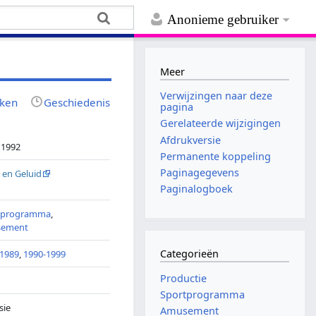
Anonieme gebruiker
Meer
Verwijzingen naar deze
jken
Geschiedenis
pagina
Gerelateerde wijzigingen
Afdrukversie
 1992
Permanente koppeling
Paginagegevens
 en Geluid
Paginalogboek
tprogramma
,
ement
Categorieën
-1989
,
1990-1999
Productie
Sportprogramma
sie
Amusement