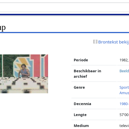
mp
Brontekst beki
Periode
1982,
Beschikbaar in
Beeld
archief
Genre
Spor
Amus
Decennia
1980
Lengte
57'00
Medium
televi