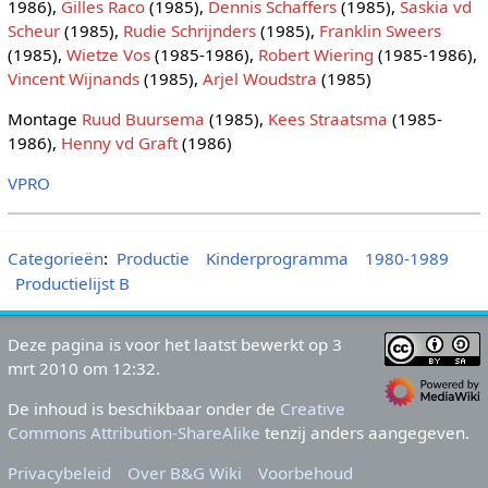
1986),
Gilles Raco
(1985),
Dennis Schaffers
(1985),
Saskia vd
Scheur
(1985),
Rudie Schrijnders
(1985),
Franklin Sweers
(1985),
Wietze Vos
(1985-1986),
Robert Wiering
(1985-1986),
Vincent Wijnands
(1985),
Arjel Woudstra
(1985)
Montage
Ruud Buursema
(1985),
Kees Straatsma
(1985-
1986),
Henny vd Graft
(1986)
VPRO
Categorieën
:
Productie
Kinderprogramma
1980-1989
Productielijst B
Deze pagina is voor het laatst bewerkt op 3
mrt 2010 om 12:32.
De inhoud is beschikbaar onder de
Creative
Commons Attribution-ShareAlike
tenzij anders aangegeven.
Privacybeleid
Over B&G Wiki
Voorbehoud