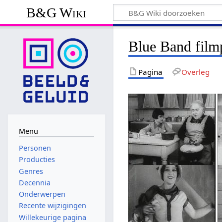
B&G Wiki
Blue Band film
Pagina
Overleg
Menu
Personen
Producties
Genres
Decennia
Onderwerpen
Recente wijzigingen
Willekeurige pagina