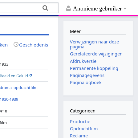
Anonieme gebruiker
Meer
Verwijzingen naar deze
jken
Geschiedenis
pagina
Gerelateerde wijzigingen
Afdrukversie
1933
Permanente koppeling
Paginagegevens
Beeld en Geluid
Paginalogboek
drama
,
opdrachtfilm
1930-1939
Categorieën
4'18
Productie
film
Opdrachtfilm
Reclame