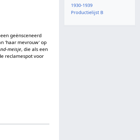
1930-1939
Productielijst B
n een geënsceneerd
van 'haar mevrouw' op
and-meisje
, die als een
nde reclamespot voor