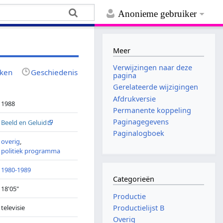
Anonieme gebruiker
Meer
Verwijzingen naar deze
jken
Geschiedenis
pagina
Gerelateerde wijzigingen
Afdrukversie
1988
Permanente koppeling
Paginagegevens
Beeld en Geluid
Paginalogboek
overig
,
politiek programma
1980-1989
Categorieën
18'05"
Productie
televisie
Productielijst B
Overig