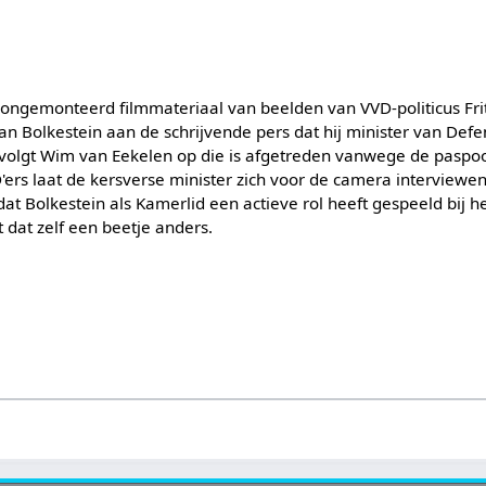
ngemonteerd filmmateriaal van beelden van VVD-politicus Frit
an Bolkestein aan de schrijvende pers dat hij minister van Defe
j volgt Wim van Eekelen op die is afgetreden vanwege de paspoo
D'ers laat de kersverse minister zich voor de camera interviewen
t Bolkestein als Kamerlid een actieve rol heeft gespeeld bij he
t dat zelf een beetje anders.