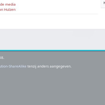
 de media
an Hulzen
58.
tion-ShareAlike
tenzij anders aangegeven.