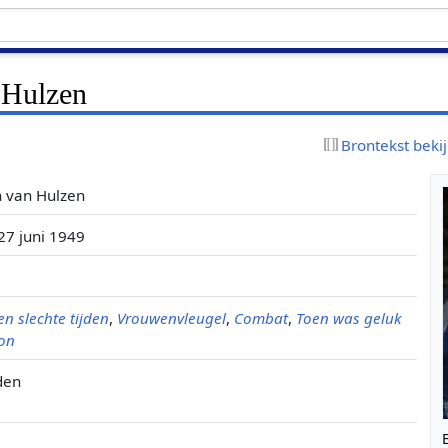
 Hulzen
Brontekst beki
 van Hulzen
27 juni 1949
en slechte tijden
,
Vrouwenvleugel
,
Combat
,
Toen was geluk
on
den