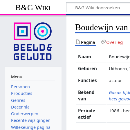
B&G Wiki
Boudewijn van
Pagina
Overleg
Naam
Boudewijn
Geboren
Uithoorn, 
Menu
Functies
acteur
Personen
Bekend
Goede tijd
Producties
van
heel gewo
Genres
Decennia
Periode
1986 - he
Onderwerpen
actief
Recente wijzigingen
Willekeurige pagina