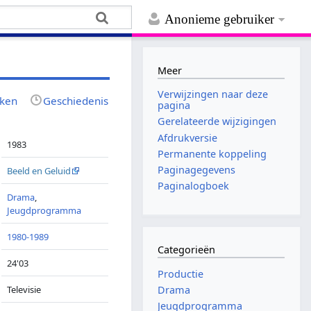
Anonieme gebruiker
Meer
Verwijzingen naar deze
jken
Geschiedenis
pagina
Gerelateerde wijzigingen
Afdrukversie
1983
Permanente koppeling
Paginagegevens
Beeld en Geluid
Paginalogboek
Drama
,
Jeugdprogramma
1980-1989
Categorieën
24'03
Productie
Televisie
Drama
Jeugdprogramma