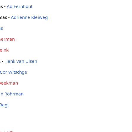
as -
Ad Fernhout
mas -
Adrienne Kleiweg
as
eerman
eink
n -
Henk van Ulsen
Cor Witschge
Beekman
len Röhrman
 Regt