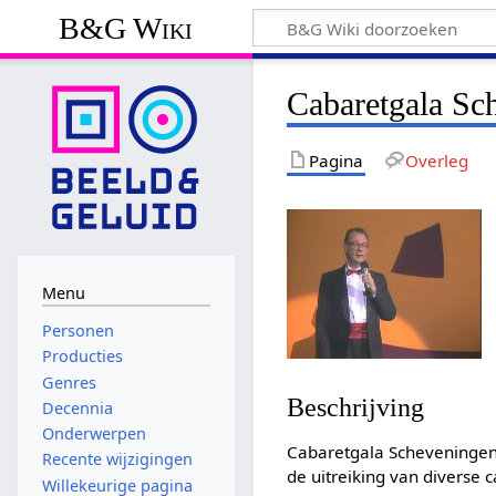
B&G Wiki
Cabaretgala Sc
Pagina
Overleg
Menu
Personen
Producties
Genres
Beschrijving
Decennia
Onderwerpen
Cabaretgala Scheveningen
Recente wijzigingen
de uitreiking van diverse 
Willekeurige pagina