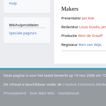
Hulp
Makers
Presentator
Jan Kok
Wikihulpmiddelen
Redacteur
Louis Dusée
,
Ja
Speciale pagina's
Productie
Wim de Graaff
Regisseur
Rien van Wijk
.
Deze pagina is voor het laatst bewerkt op 19 nov 2008 om 10
De inhoud is beschikbaar onder de
Creative Commons Attribu
Privacybeleid
Over B&G Wiki
Voorbehoud