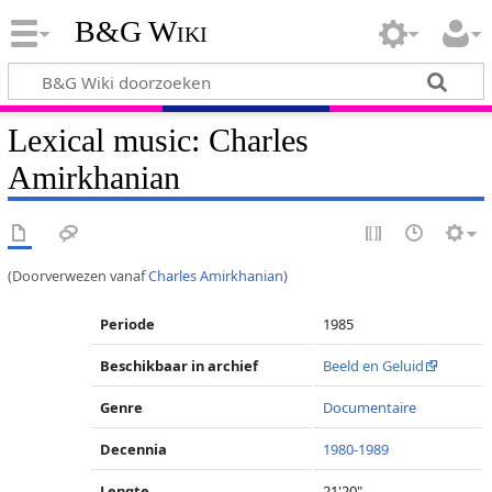
B&G Wiki
Lexical music: Charles
Amirkhanian
(Doorverwezen vanaf
Charles Amirkhanian
)
Periode
1985
Beschikbaar in archief
Beeld en Geluid
Genre
Documentaire
Decennia
1980-1989
Lengte
21'20"