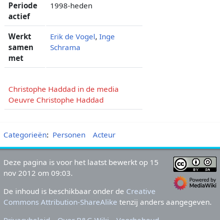
Periode
1998-heden
actief
Werkt
Erik de Vogel
,
Inge
samen
Schrama
met
Christophe Haddad in de media
Oeuvre Christophe Haddad
Categorieën
:
Personen
Acteur
Deze pagina is voor het laatst bewerkt op 15
nov 2012 om 09:03.
De inhoud is beschikbaar onder de
Creative
Commons Attribution-ShareAlike
tenzij anders aangegeven.