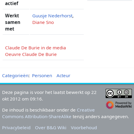
actief
Werkt
Guusje Nederhorst
,
samen
Diane Sno
met
Claude De Burie in de media
Oeuvre Claude De Burie
Categorieën
:
Personen
Acteur
Deze pagina is voor het laatst bewerkt op 22
okt 2012 om 09:16.
De inhoud is beschikbaar onder de
Creative
Commons Attribution-ShareAlike
tenzij anders aangegeven.
Privacybeleid
Over B&G Wiki
Voorbehoud