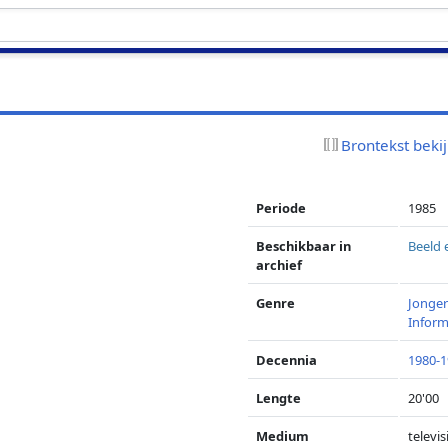
Brontekst beki
Periode
1985
Beschikbaar in
Beeld 
archief
Genre
Jonge
Inform
Decennia
1980-
Lengte
20'00
Medium
televis