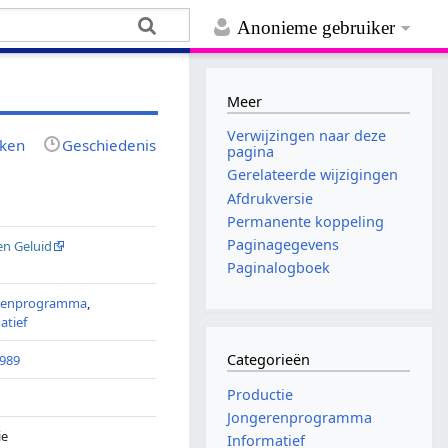
Anonieme gebruiker
Meer
Verwijzingen naar deze
jken
Geschiedenis
pagina
Gerelateerde wijzigingen
Afdrukversie
Permanente koppeling
Paginagegevens
en Geluid
Paginalogboek
renprogramma
,
atief
Categorieën
1989
Productie
Jongerenprogramma
ie
Informatief