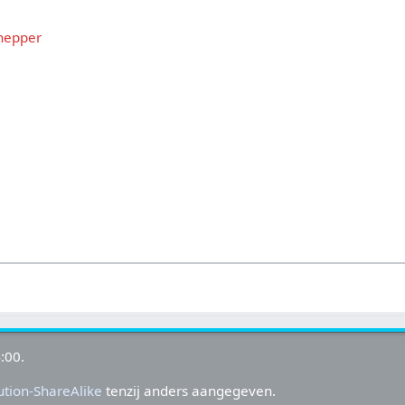
hepper
:00.
tion-ShareAlike
tenzij anders aangegeven.