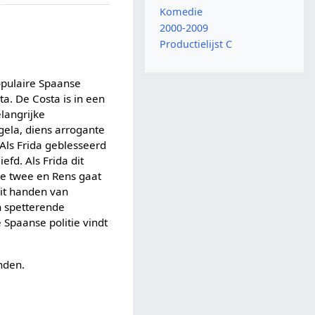
Komedie
2000-2009
Productielijst C
opulaire Spaanse
a. De Costa is in een
langrijke
ela, diens arrogante
Als Frida geblesseerd
fd. Als Frida dit
 de twee en Rens gaat
it handen van
n spetterende
 Spaanse politie vindt
nden.