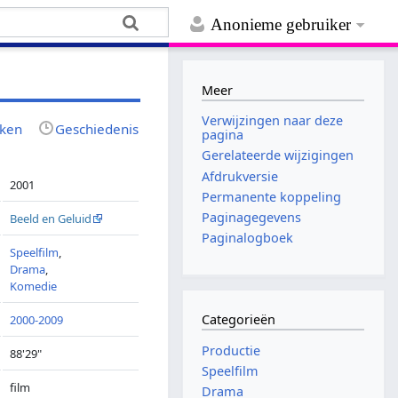
Anonieme gebruiker
Meer
Verwijzingen naar deze
jken
Geschiedenis
pagina
Gerelateerde wijzigingen
Afdrukversie
2001
Permanente koppeling
Paginagegevens
Beeld en Geluid
Paginalogboek
Speelfilm
,
Drama
,
Komedie
Categorieën
2000-2009
Productie
88'29"
Speelfilm
film
Drama