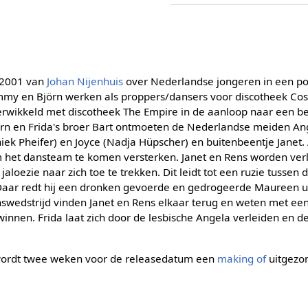
t 2001 van
Johan Nijenhuis
over Nederlandse jongeren in een p
ommy en Björn werken als proppers/dansers voor discotheek Cost
verwikkeld met discotheek The Empire in de aanloop naar een be
rn en Frida's broer Bart ontmoeten de Nederlandse meiden Ang
ek Pheifer) en Joyce (Nadja Hüpscher) en buitenbeentje Janet. 
 het dansteam te komen versterken. Janet en Rens worden verlie
jaloezie naar zich toe te trekken. Dit leidt tot een ruzie tussen
Daar redt hij een dronken gevoerde en gedrogeerde Maureen u
nswedstrijd vinden Janet en Rens elkaar terug en weten met ee
innen. Frida laat zich door de lesbische Angela verleiden en de
 wordt twee weken voor de releasedatum een
making of
uitgezo