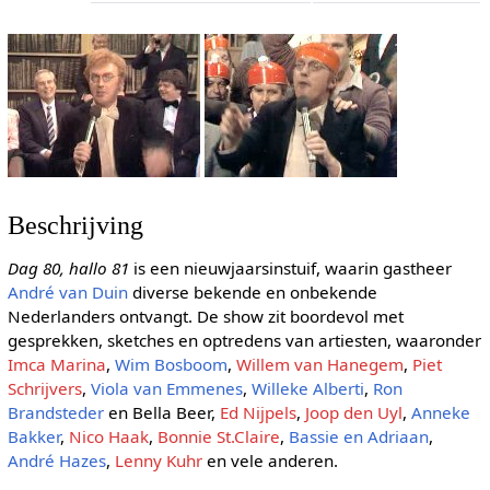
Beschrijving
Dag 80, hallo 81
is een nieuwjaarsinstuif, waarin gastheer
André van Duin
diverse bekende en onbekende
Nederlanders ontvangt. De show zit boordevol met
gesprekken, sketches en optredens van artiesten, waaronder
Imca Marina
,
Wim Bosboom
,
Willem van Hanegem
,
Piet
Schrijvers
,
Viola van Emmenes
,
Willeke Alberti
,
Ron
Brandsteder
en Bella Beer,
Ed Nijpels
,
Joop den Uyl
,
Anneke
Bakker
,
Nico Haak
,
Bonnie St.Claire
,
Bassie en Adriaan
,
André Hazes
,
Lenny Kuhr
en vele anderen.