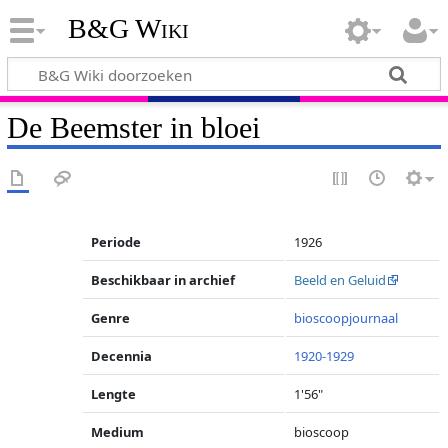
B&G Wiki
De Beemster in bloei
Periode
1926
Beschikbaar in archief
Beeld en Geluid
Genre
bioscoopjournaal
Decennia
1920-1929
Lengte
1'56"
Medium
bioscoop