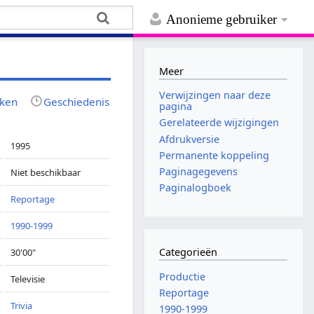
Anonieme gebruiker
Meer
Verwijzingen naar deze
jken
Geschiedenis
pagina
Gerelateerde wijzigingen
Afdrukversie
1995
Permanente koppeling
Paginagegevens
Niet beschikbaar
Paginalogboek
Reportage
1990-1999
Categorieën
30'00"
Productie
Televisie
Reportage
Trivia
1990-1999