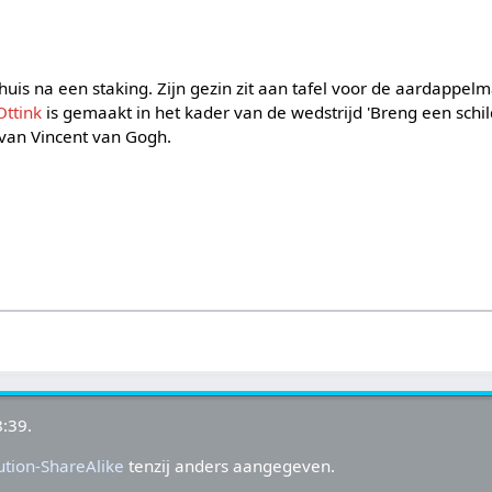
is na een staking. Zijn gezin zit aan tafel voor de aardappelma
ttink
is gemaakt in het kader van de wedstrijd 'Breng een schilde
 van Vincent van Gogh.
:39.
tion-ShareAlike
tenzij anders aangegeven.