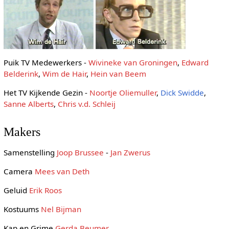
Puik TV Medewerkers -
Wivineke van Groningen
,
Edward
Belderink
,
Wim de Hair
,
Hein van Beem
Het TV Kijkende Gezin -
Noortje Oliemuller
,
Dick Swidde
,
Sanne Alberts
,
Chris v.d. Schleij
Makers
Samenstelling
Joop Brussee
-
Jan Zwerus
Camera
Mees van Deth
Geluid
Erik Roos
Kostuums
Nel Bijman
Kap en Grime
Gerda Beumer