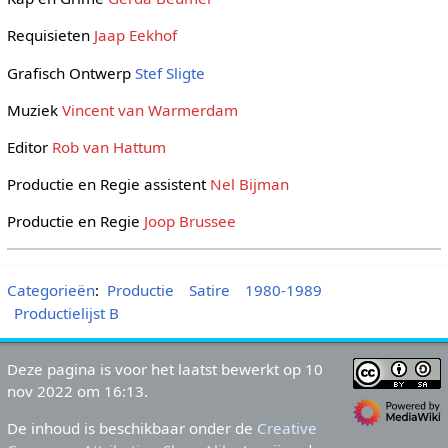
Requisieten
Jaap Eekhof
Grafisch Ontwerp
Stef Sligte
Muziek
Vincent van Warmerdam
Editor
Rob van Hattum
Productie en Regie assistent
Nel Bijman
Productie en Regie
Joop Brussee
Categorieën
:
Productie
Satire
1980-1989
Productielijst B
Deze pagina is voor het laatst bewerkt op 10
nov 2022 om 16:13.
De inhoud is beschikbaar onder de
Creative