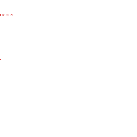
oenier
r
r