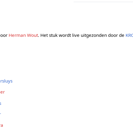
 door
Herman Wout
. Het stuk wordt live uitgezonden door de
KR
ersluys
ler
s
r
ra