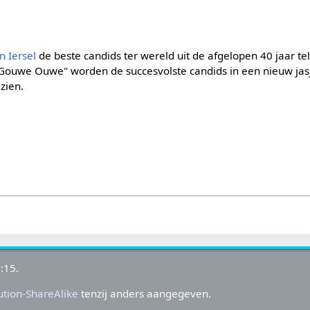
n Iersel
de beste candids ter wereld uit de afgelopen 40 jaar tel
Gouwe Ouwe" worden de succesvolste candids in een nieuw jasj
zien.
:15.
tion-ShareAlike
tenzij anders aangegeven.