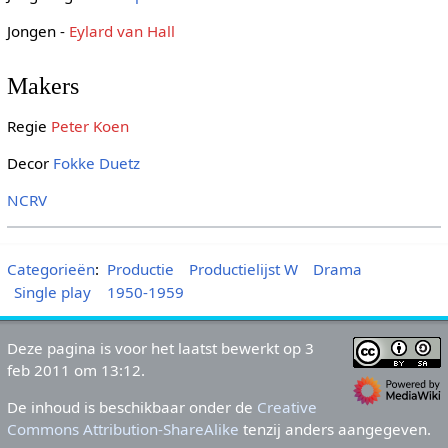
Jongen -
Eylard van Hall
Makers
Regie
Peter Koen
Decor
Fokke Duetz
NCRV
Categorieën
:
Productie
Productielijst W
Drama
Single play
1950-1959
Deze pagina is voor het laatst bewerkt op 3
feb 2011 om 13:12.
De inhoud is beschikbaar onder de
Creative
Commons Attribution-ShareAlike
tenzij anders aangegeven.