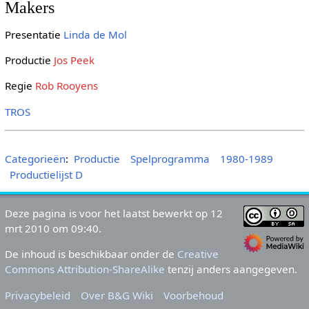
Makers
Presentatie
Linda de Mol
Productie
Jos Peek
Regie
Rob Rooyens
TROS
Categorieën
:
Productie
Spelprogramma
1980-1989
Productielijst D
Deze pagina is voor het laatst bewerkt op 12
mrt 2010 om 09:40.
De inhoud is beschikbaar onder de
Creative
Commons Attribution-ShareAlike
tenzij anders aangegeven.
Privacybeleid
Over B&G Wiki
Voorbehoud