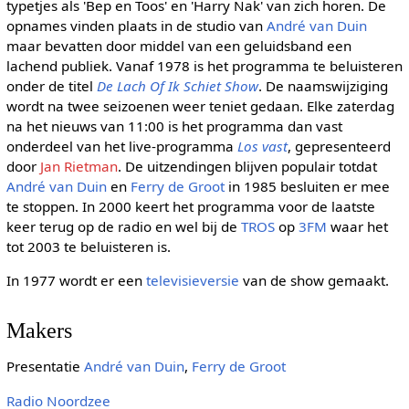
typetjes als 'Bep en Toos' en 'Harry Nak' van zich horen. De
opnames vinden plaats in de studio van
André van Duin
maar bevatten door middel van een geluidsband een
lachend publiek. Vanaf 1978 is het programma te beluisteren
onder de titel
De Lach Of Ik Schiet Show
. De naamswijziging
wordt na twee seizoenen weer teniet gedaan. Elke zaterdag
na het nieuws van 11:00 is het programma dan vast
onderdeel van het live-programma
Los vast
, gepresenteerd
door
Jan Rietman
. De uitzendingen blijven populair totdat
André van Duin
en
Ferry de Groot
in 1985 besluiten er mee
te stoppen. In 2000 keert het programma voor de laatste
keer terug op de radio en wel bij de
TROS
op
3FM
waar het
tot 2003 te beluisteren is.
In 1977 wordt er een
televisieversie
van de show gemaakt.
Makers
Presentatie
André van Duin
,
Ferry de Groot
Radio Noordzee