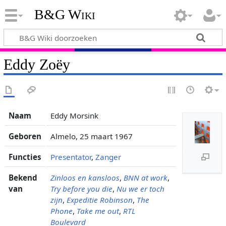
B&G Wiki
Eddy Zoëy
Naam
Eddy Morsink
Geboren
Almelo, 25 maart 1967
Functies
Presentator
,
Zanger
Bekend
Zinloos en kansloos
,
BNN at work
,
van
Try before you die
,
Nu we er toch
zijn
,
Expeditie Robinson
,
The
Phone
,
Take me out
,
RTL
Boulevard