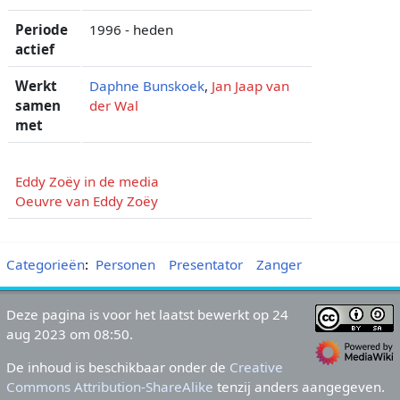
Periode
1996 - heden
actief
Werkt
Daphne Bunskoek
,
Jan Jaap van
samen
der Wal
met
Eddy Zoëy in de media
Oeuvre van Eddy Zoëy
Categorieën
:
Personen
Presentator
Zanger
Deze pagina is voor het laatst bewerkt op 24
aug 2023 om 08:50.
De inhoud is beschikbaar onder de
Creative
Commons Attribution-ShareAlike
tenzij anders aangegeven.